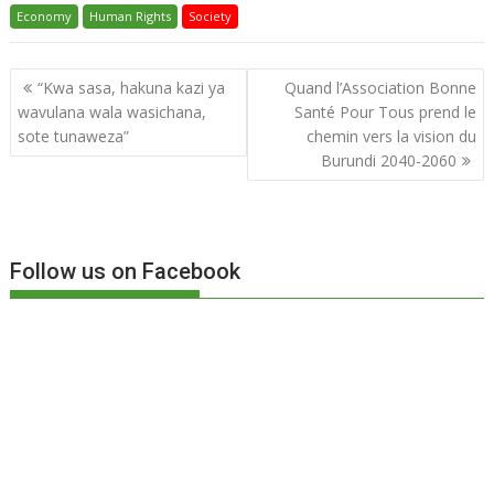
Economy
e
Human Rights
itt
at
ta
Society
b
er
s
g
Navigation
“Kwa sasa, hakuna kazi ya
Quand l’Association Bonne
o
A
er
de
wavulana wala wasichana,
Santé Pour Tous prend le
o
p
l’article
sote tunaweza”
chemin vers la vision du
k
p
Burundi 2040-2060
Follow us on Facebook