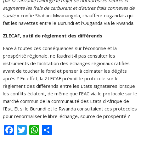
par la Tanzanie rallonge le trajet de nombreuses heures et
augmente les frais de carburant et d’autres frais connexes de
survie
» confie Shabani Mwanangola, chauffeur ougandais qui
fait les navettes entre le Burundi et l’Ouganda via le Rwanda.
ZLECAF, outil de règlement des différends
Face à toutes ces conséquences sur l’économie et la
prospérité régionale, ne faudrait-il pas consulter les
instruments de facilitation des échanges régionaux ratifiés
avant de toucher le fond et penser à colmater les dégâts
après ? En effet, la ZLECAF prévoit le protocole sur le
règlement des différends entre les Etats signataires lorsque
les conflits éclatent, de même que l’EAC via le protocole sur le
marché commun de la communauté des Etats d’Afrique de
l’Est. Et si le Burundi et le Rwanda consultaient ces protocoles
pour renormaliser le libre-échange, source de prospérité ?
F
T
W
P
ac
w
h
ar