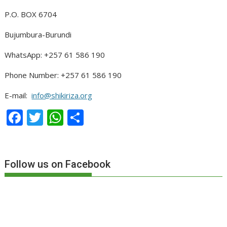
P.O. BOX 6704
Bujumbura-Burundi
WhatsApp: +257 61 586 190
Phone Number: +257 61 586 190
E-mail:
info@shikiriza.org
F
T
W
P
ac
w
h
ar
e
itt
at
ta
b
er
s
g
Follow us on Facebook
o
A
er
o
p
k
p