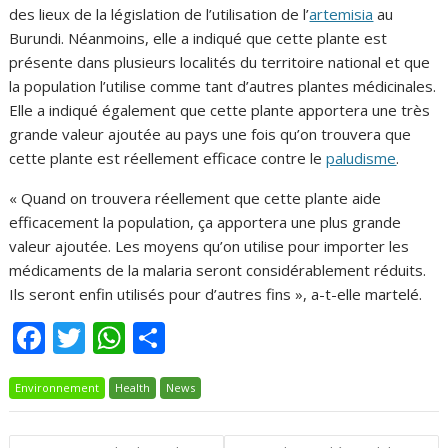
des lieux de la législation de l’utilisation de l’
artemisia
au
Burundi. Néanmoins, elle a indiqué que cette plante est
présente dans plusieurs localités du territoire national et que
la population l’utilise comme tant d’autres plantes médicinales.
Elle a indiqué également que cette plante apportera une très
grande valeur ajoutée au pays une fois qu’on trouvera que
cette plante est réellement efficace contre le
paludisme
.
« Quand on trouvera réellement que cette plante aide
efficacement la population, ça apportera une plus grande
valeur ajoutée. Les moyens qu’on utilise pour importer les
médicaments de la malaria seront considérablement réduits.
Ils seront enfin utilisés pour d’autres fins », a-t-elle martelé.
F
T
W
P
ac
w
h
ar
Environnement
e
itt
Health
at
ta
News
b
er
s
g
Navigation