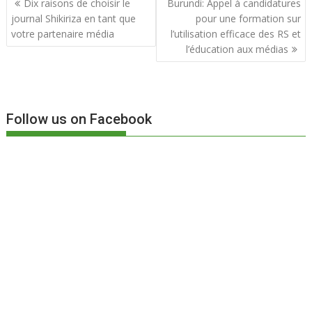
Dix raisons de choisir le
Burundi: Appel à candidatures
o
A
er
de
journal Shikiriza en tant que
pour une formation sur
o
p
l’article
votre partenaire média
l’utilisation efficace des RS et
k
p
l’éducation aux médias
Follow us on Facebook