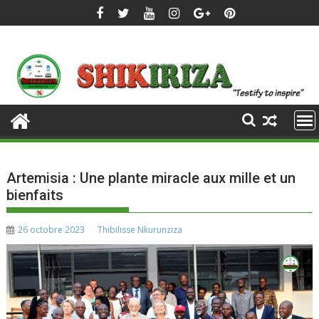
Skip
to
content
Artemisia : Une plante miracle aux mille et un
bienfaits
26 octobre 2023
Thibilisse Nkurunziza