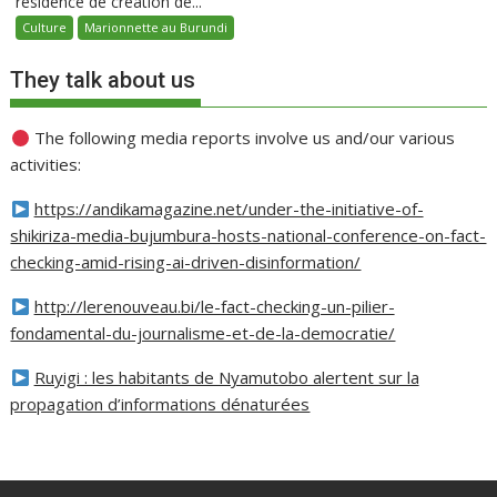
résidence de création de...
Culture
Marionnette au Burundi
They talk about us
The following media reports involve us and/our various
activities:
https://andikamagazine.net/under-the-initiative-of-
shikiriza-media-bujumbura-hosts-national-conference-on-fact-
checking-amid-rising-ai-driven-disinformation/
http://lerenouveau.bi/le-fact-checking-un-pilier-
fondamental-du-journalisme-et-de-la-democratie/
Ruyigi : les habitants de Nyamutobo alertent sur la
propagation d’informations dénaturées