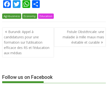
F
T
W
P
ac
w
h
ar
Agribusiness
e
itt
Economy
at
Education
ta
b
er
s
g
Navigation
Burundi: Appel à
Fistule Obstétricale: une
o
A
er
de
candidatures pour une
maladie à mille maux mais
o
p
l’article
formation sur l’utilisation
évitable et curable
k
p
efficace des RS et l’éducation
aux médias
Follow us on Facebook