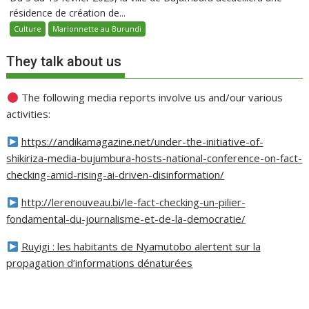
résidence de création de...
Culture
Marionnette au Burundi
They talk about us
The following media reports involve us and/our various
activities:
https://andikamagazine.net/under-the-initiative-of-
shikiriza-media-bujumbura-hosts-national-conference-on-fact-
checking-amid-rising-ai-driven-disinformation/
http://lerenouveau.bi/le-fact-checking-un-pilier-
fondamental-du-journalisme-et-de-la-democratie/
Ruyigi : les habitants de Nyamutobo alertent sur la
propagation d’informations dénaturées