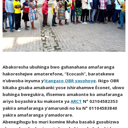
Abakoresha ubuhinga bwo guhanahana amafaranga
hakoreshejwe amaterefone, “Ecocash”, baratekewe
n’ubwoba inyuma y’
itangazo OBR yasohoye
. Ikigo OBR
kikaba gisaba amabanki yose ishirahamwe Éconet, ubwo
buhinga bwegukira, ifisemwo amakonte ko amafaranga
ariyo boyashira ku makonte ya
ARCT
N° 02104582353
yakira amafaranga y’amarundi no ku N° 01104583840
yakira amafaranga y’amadorare.
Abenegihugu bo muri komine Muha basabá gusubizwa