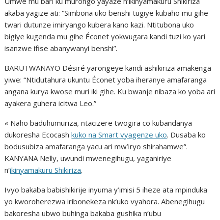
Umwe mu bari ku murongo yayaze n’ikinyamakuru Shikiriza
akaba yagize ati: “Simbona uko benshi tugiye kubaho mu gihe
twari dutunze imiryango kubera kano kazi. Ntitubona uko
bigiye kugenda mu gihe Éconet yokwugara kandi tuzi ko yari
isanzwe ifise abanywanyi benshi”.
BARUTWANAYO Désiré yarongeye kandi ashikiriza amakenga
yiwe: “Ntidutahura ukuntu Éconet yoba iheranye amafaranga
angana kurya kwose muri iki gihe. Ku bwanje nibaza ko yoba ari
ayakera guhera icitwa Leo.”
« Naho baduhumuriza, ntacizere twogira co kubandanya
dukoresha Ecocash
kuko na Smart vyagenze uko
. Dusaba ko
bodusubiza amafaranga yacu ari mw’iryo shirahamwe”.
KANYANA Nelly, uwundi mwenegihugu, yaganiriye
n’
ikinyamakuru Shikiriza
.
Ivyo bakaba babishikirije inyuma y’imisi 5 iheze ata mpinduka
yo kworoherezwa iribonekeza nk’uko vyahora. Abenegihugu
bakoresha ubwo buhinga bakaba gushika n’ubu