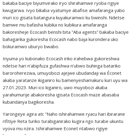
bakaba baciye biyumvirako iryo shirahamwe ryoba rigiye
kwugarwa. Ivyo bikaba vyatumye abafise amafaranga yabo
muri ico gisata batangura kuyakuramwo ku bwinshi. Ndetse
bamwe mu bafasha kubika no kubikura amafaranga
bakoresheje Ecocash benshi bita “Aba agents” bakaba baciye
bahagarika gukoresha Ecocash nabo baja kurondera uko
bokuramwo uburyo bwabo.
Inyuma yo kubonako Ecocash iriko irahebwa gukoreshwa
ndetse hari n’abipfuza gufashwa n’ubwo buhinga batariko
baroroherezwa, umuyobozi ajejwe ubudandaji wa Éconet
akaba yaratanze ikiganiro ku bamenyeshamakuru kuri uyu wa
27.01.2023. Muri ico kiganiro, uwo muyobozi akaba
yarahumurije abakoresha igisata Ecocash maze abasaba
kubandanya bagikoresha.
Yarongeye agira ati: “Naho ishirahamwe ryacu hari ibirarane
rifitiye Reta turiko turabiganirako kugira ngo turabe ukuntu
vyova mu nzira. Ishirahamwe Econet ntabwo rigiye