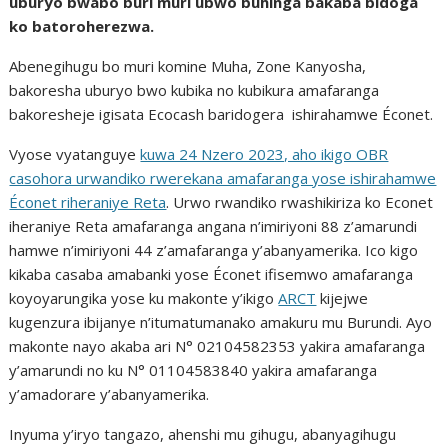
uburyo bwabo buri muri ubwo buhinga bakaba bidoga
ko batoroherezwa.
Abenegihugu bo muri komine Muha, Zone Kanyosha,
bakoresha uburyo bwo kubika no kubikura amafaranga
bakoresheje igisata Ecocash baridogera ishirahamwe Éconet.
Vyose vyatanguye
kuwa 24 Nzero 2023, aho ikigo OBR
casohora urwandiko rwerekana amafaranga yose ishirahamwe
Éconet riheraniye Reta
. Urwo rwandiko rwashikiriza ko Econet
iheraniye Reta amafaranga angana n’imiriyoni 88 z’amarundi
hamwe n’imiriyoni 44 z’amafaranga y’abanyamerika. Ico kigo
kikaba casaba amabanki yose Éconet ifisemwo amafaranga
koyoyarungika yose ku makonte y’ikigo
ARCT
kijejwe
kugenzura ibijanye n’itumatumanako amakuru mu Burundi. Ayo
makonte nayo akaba ari N° 02104582353 yakira amafaranga
y’amarundi no ku N° 01104583840 yakira amafaranga
y’amadorare y’abanyamerika.
Inyuma y’iryo tangazo, ahenshi mu gihugu, abanyagihugu