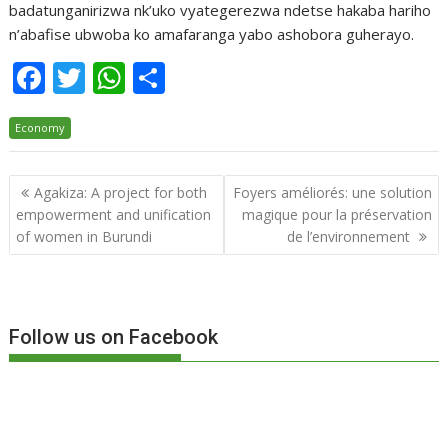
badatunganirizwa nk’uko vyategerezwa ndetse hakaba hariho
n’abafise ubwoba ko amafaranga yabo ashobora guherayo.
F
T
W
P
ac
w
h
ar
Economy
e
itt
at
ta
b
er
s
g
Navigation
Agakiza: A project for both
Foyers améliorés: une solution
o
A
er
de
empowerment and unification
magique pour la préservation
o
p
l’article
of women in Burundi
de l’environnement
k
p
Follow us on Facebook