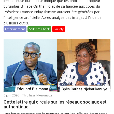
influenceuse burundaise indique que les photos du rappeur
burundais B-Face On the Flo et de sa fiancée aux côtés du
Président Évariste Ndayishimiye auraient été générées par
l’intelligence artificielle. Après analyse des images à l’aide de
plusieurs outils...
Entertainment
Shikiriza Check
Society
6 juin 2026
Thibilisse Nkurunziza
Cette lettre qui circule sur les réseaux sociaux est
authentique
Une lettre envoyée par le ministre ayant les Affaires étrangères