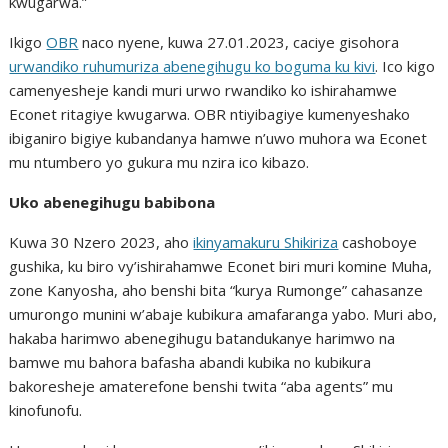
kwugarwa.”
Ikigo
OBR
naco nyene, kuwa 27.01.2023, caciye gisohora
urwandiko ruhumuriza abenegihugu ko boguma ku kivi
. Ico kigo
camenyesheje kandi muri urwo rwandiko ko ishirahamwe
Econet ritagiye kwugarwa. OBR ntiyibagiye kumenyeshako
ibiganiro bigiye kubandanya hamwe n’uwo muhora wa Econet
mu ntumbero yo gukura mu nzira ico kibazo.
Uko abenegihugu babibona
Kuwa 30 Nzero 2023, aho
ikinyamakuru Shikiriza
cashoboye
gushika, ku biro vy’ishirahamwe Econet biri muri komine Muha,
zone Kanyosha, aho benshi bita “kurya Rumonge” cahasanze
umurongo munini w’abaje kubikura amafaranga yabo. Muri abo,
hakaba harimwo abenegihugu batandukanye harimwo na
bamwe mu bahora bafasha abandi kubika no kubikura
bakoresheje amaterefone benshi twita “aba agents” mu
kinofunofu.