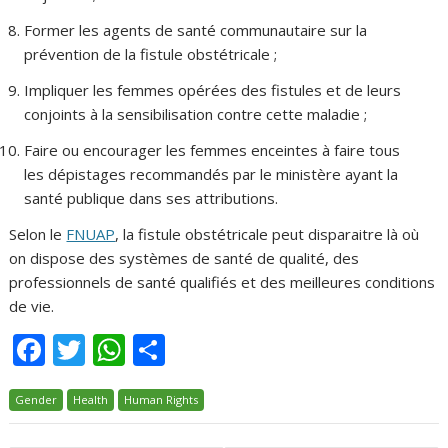
Former les agents de santé communautaire sur la
prévention de la fistule obstétricale ;
Impliquer les femmes opérées des fistules et de leurs
conjoints à la sensibilisation contre cette maladie ;
Faire ou encourager les femmes enceintes à faire tous
les dépistages recommandés par le ministère ayant la
santé publique dans ses attributions.
Selon le
FNUAP
, la fistule obstétricale peut disparaitre là où
on dispose des systèmes de santé de qualité, des
professionnels de santé qualifiés et des meilleures conditions
de vie.
F
T
W
P
ac
w
h
ar
Gender
e
Health
itt
Human Rights
at
ta
b
er
s
g