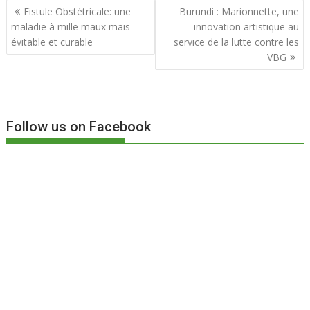
Navigation
Fistule Obstétricale: une
Burundi : Marionnette, une
o
A
er
de
maladie à mille maux mais
innovation artistique au
o
p
l’article
évitable et curable
service de la lutte contre les
k
p
VBG
Follow us on Facebook