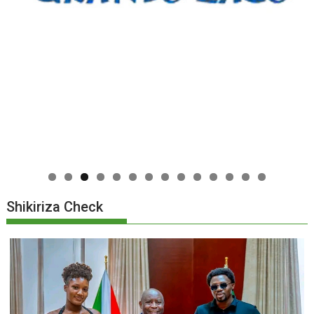
0
1
2
3
4
Shikiriza Check