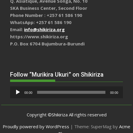
Q. Asiatique, Avenue Songa, No. 10
SKA Business Center, Second Floor
Phone Number : +257 61 586 190
WhatsApp: +257 61 586 190
Email:
info@shikiriza.org
https://www.shikiriza.org
P.O. Box 6704 Bujumbura-Burundi
Follow “Murikira Ukuri” on Shikiriza
Lecteur
00:00
00:00
audio
Copyright ©Shikiriza All rights reserved
Proudly powered by WordPress
|
Theme: SuperMag by
Acme